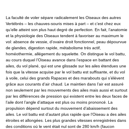
La faculté de voler sépare radicalement les Oiseaux des autres
Vertébrés – les chauves-souris mises à part – et c’est chez eux
qu’elle atteint son plus haut degré de perfection. En fait, l’anatomie
et la physiologie des Oiseaux tendent à favoriser au maximum le
vol: absence de vessie, d’ovaire droit fonctionnel, peau dépourvue
de glandes, digestion rapide, métabolisme très actif,
homéothermie, allégement du squelette. On distingue le vol battu,
au cours duquel l’Oiseau avance dans l’espace en battant des
ailes, du vol plané, qui est une glissade sur les ailes étendues une
fois que la vitesse acquise par le vol battu est suffisante, et du vol
à voile, celui des grands Rapaces et des marabouts qui s’élèvent
grâce aux courants d’air chaud. Le maintien dans l’air est assuré
non seulement par les mouvements des ailes mais aussi et surtout
par les différences de pression qui existent entre les deux faces de
l’aile dont l’angle d’attaque est plus ou moins prononcé. La
propulsion dépend surtout du mouvement d’abaissement des
ailes. Le vol battu est d’autant plus rapide que l’Oiseau a des ailes
étroites et allongées. Les plus grandes vitesses enregistrées dans
des conditions où le vent était nul sont de 280 km/h (faucon