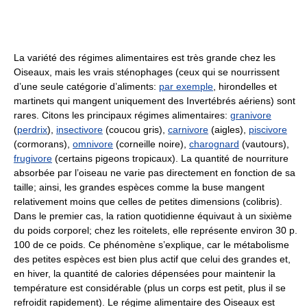
La variété des régimes alimentaires est très grande chez les
Oiseaux, mais les vrais sténophages (ceux qui se nourrissent
d’une seule catégorie d’aliments:
par exemple
, hirondelles et
martinets qui mangent uniquement des Invertébrés aériens) sont
rares. Citons les principaux régimes alimentaires:
granivore
(
perdrix
),
insectivore
(coucou gris),
carnivore
(aigles),
piscivore
(cormorans),
omnivore
(corneille noire),
charognard
(vautours),
frugivore
(certains pigeons tropicaux). La quantité de nourriture
absorbée par l’oiseau ne varie pas directement en fonction de sa
taille; ainsi, les grandes espèces comme la buse mangent
relativement moins que celles de petites dimensions (colibris).
Dans le premier cas, la ration quotidienne équivaut à un sixième
du poids corporel; chez les roitelets, elle représente environ 30 p.
100 de ce poids. Ce phénomène s’explique, car le métabolisme
des petites espèces est bien plus actif que celui des grandes et,
en hiver, la quantité de calories dépensées pour maintenir la
température est considérable (plus un corps est petit, plus il se
refroidit rapidement). Le régime alimentaire des Oiseaux est