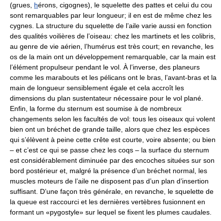
(grues,
h
érons, cigognes), le squelette des pattes et celui du cou
sont remarquables par leur longueur; il en est de même chez les
cygnes. La structure du squelette de l’aile varie aussi en fonction
des qualités voilières de l’oiseau: chez les martinets et les colibris,
au genre de vie aérien, l’humérus est très court; en revanche, les
os de la main ont un développement remarquable, car la main est
l’élément propulseur pendant le vol. À l’inverse, des planeurs
comme les marabouts et les pélicans ont le bras, l’avant-bras et la
main de longueur sensiblement égale et cela accroît les
dimensions du plan sustentateur nécessaire pour le vol plané.
Enfin, la forme du sternum est soumise à de nombreux
changements selon les facultés de vol: tous les oiseaux qui volent
bien ont un bréchet de grande taille, alors que chez les espèces
qui s’élèvent à peine cette crête est courte, voire absente; ou bien
– et c’est ce qui se passe chez les coqs – la surface du sternum
est considérablement diminuée par des encoches situées sur son
bord postérieur et, malgré la présence d’un bréchet normal, les
muscles moteurs de l’aile ne disposent pas d’un plan d’insertion
suffisant. D’une façon très générale, en revanche, le squelette de
la queue est raccourci et les dernières vertèbres fusionnent en
formant un «pygostyle» sur lequel se fixent les plumes caudales.