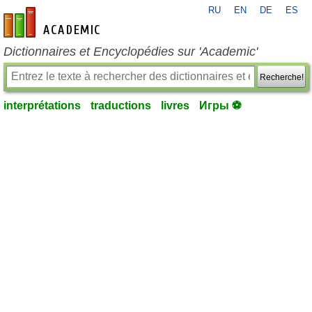
RU
EN
DE
ES
fr-academic.com
Dictionnaires et Encyclopédies sur 'Academic'
Recherche!
interprétations
traductions
livres
Игры ⚽