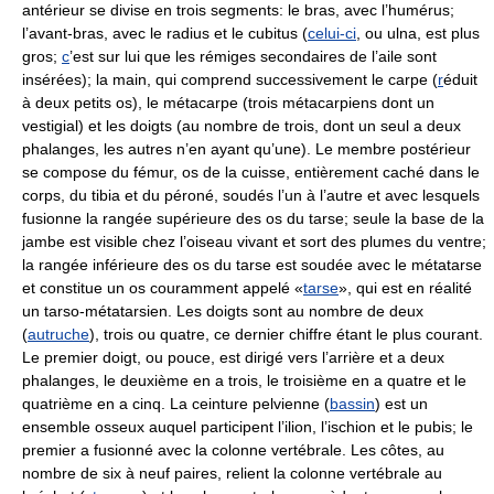
antérieur se divise en trois segments: le bras, avec l’humérus;
l’avant-bras, avec le radius et le cubitus (
celui-ci
, ou ulna, est plus
gros;
c
’est sur lui que les rémiges secondaires de l’aile sont
insérées); la main, qui comprend successivement le carpe (
r
éduit
à deux petits os), le métacarpe (trois métacarpiens dont un
vestigial) et les doigts (au nombre de trois, dont un seul a deux
phalanges, les autres n’en ayant qu’une). Le membre postérieur
se compose du fémur, os de la cuisse, entièrement caché dans le
corps, du tibia et du péroné, soudés l’un à l’autre et avec lesquels
fusionne la rangée supérieure des os du tarse; seule la base de la
jambe est visible chez l’oiseau vivant et sort des plumes du ventre;
la rangée inférieure des os du tarse est soudée avec le métatarse
et constitue un os couramment appelé «
tarse
», qui est en réalité
un tarso-métatarsien. Les doigts sont au nombre de deux
(
autruche
), trois ou quatre, ce dernier chiffre étant le plus courant.
Le premier doigt, ou pouce, est dirigé vers l’arrière et a deux
phalanges, le deuxième en a trois, le troisième en a quatre et le
quatrième en a cinq. La ceinture pelvienne (
bassin
) est un
ensemble osseux auquel participent l’ilion, l’ischion et le pubis; le
premier a fusionné avec la colonne vertébrale. Les côtes, au
nombre de six à neuf paires, relient la colonne vertébrale au