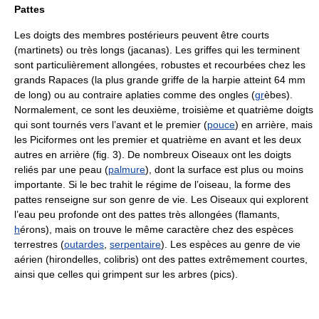
Pattes
Les doigts des membres postérieurs peuvent être courts
(martinets) ou très longs (jacanas). Les griffes qui les terminent
sont particulièrement allongées, robustes et recourbées chez les
grands Rapaces (la plus grande griffe de la harpie atteint 64 mm
de long) ou au contraire aplaties comme des ongles (
gr
èbes).
Normalement, ce sont les deuxième, troisième et quatrième doigts
qui sont tournés vers l’avant et le premier (
pouce
) en arrière, mais
les Piciformes ont les premier et quatrième en avant et les deux
autres en arrière (fig. 3). De nombreux Oiseaux ont les doigts
reliés par une peau (
palmure
), dont la surface est plus ou moins
importante. Si le bec trahit le régime de l’oiseau, la forme des
pattes renseigne sur son genre de vie. Les Oiseaux qui explorent
l’eau peu profonde ont des pattes très allongées (flamants,
h
érons), mais on trouve le même caractère chez des espèces
terrestres (
outardes
,
serpentaire
). Les espèces au genre de vie
aérien (hirondelles, colibris) ont des pattes extrêmement courtes,
ainsi que celles qui grimpent sur les arbres (pics).