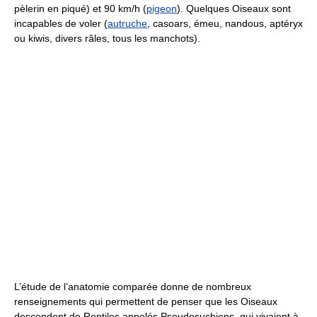
pèlerin en piqué) et 90 km/h (
pigeon
). Quelques Oiseaux sont
incapables de voler (
autruche
, casoars, émeu, nandous, aptéryx
ou kiwis, divers râles, tous les manchots).
L’étude de l’anatomie comparée donne de nombreux
renseignements qui permettent de penser que les Oiseaux
descendent de Reptiles appelés Pseudosuchiens, qui vivaient à