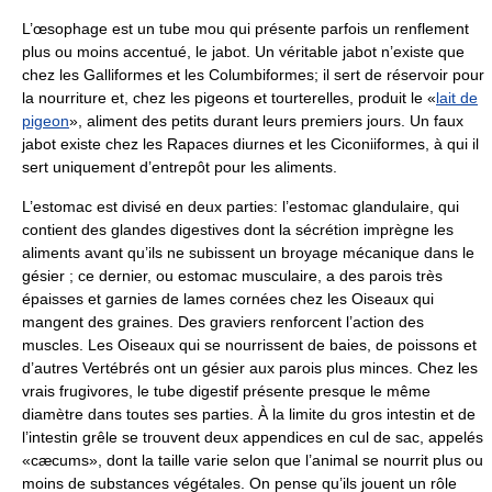
L’œsophage est un tube mou qui présente parfois un renflement
plus ou moins accentué, le jabot. Un véritable jabot n’existe que
chez les Galliformes et les Columbiformes; il sert de réservoir pour
la nourriture et, chez les pigeons et tourterelles, produit le «
lait de
pigeon
», aliment des petits durant leurs premiers jours. Un faux
jabot existe chez les Rapaces diurnes et les Ciconiiformes, à qui il
sert uniquement d’entrepôt pour les aliments.
L’estomac est divisé en deux parties: l’estomac glandulaire, qui
contient des glandes digestives dont la sécrétion imprègne les
aliments avant qu’ils ne subissent un broyage mécanique dans le
gésier ; ce dernier, ou estomac musculaire, a des parois très
épaisses et garnies de lames cornées chez les Oiseaux qui
mangent des graines. Des graviers renforcent l’action des
muscles. Les Oiseaux qui se nourrissent de baies, de poissons et
d’autres Vertébrés ont un gésier aux parois plus minces. Chez les
vrais frugivores, le tube digestif présente presque le même
diamètre dans toutes ses parties. À la limite du gros intestin et de
l’intestin grêle se trouvent deux appendices en cul de sac, appelés
«cæcums», dont la taille varie selon que l’animal se nourrit plus ou
moins de substances végétales. On pense qu’ils jouent un rôle