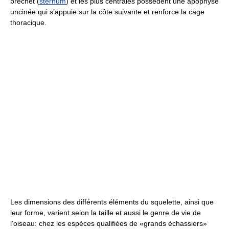
bréchet (
sternum
) et les plus centrales possèdent une apophyse
uncinée qui s’appuie sur la côte suivante et renforce la cage
thoracique.
Les dimensions des différents éléments du squelette, ainsi que
leur forme, varient selon la taille et aussi le genre de vie de
l’oiseau: chez les espèces qualifiées de «grands échassiers»